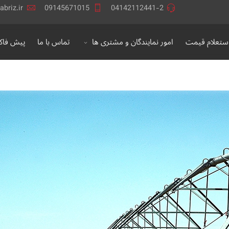
briz.ir
09145671015
04142112441-2
ستعلام قیمت
امور نمایندگان و مشتری ها
تماس با ما
پیش فاکت