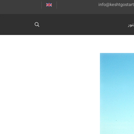
info@keshtgostarta
ور