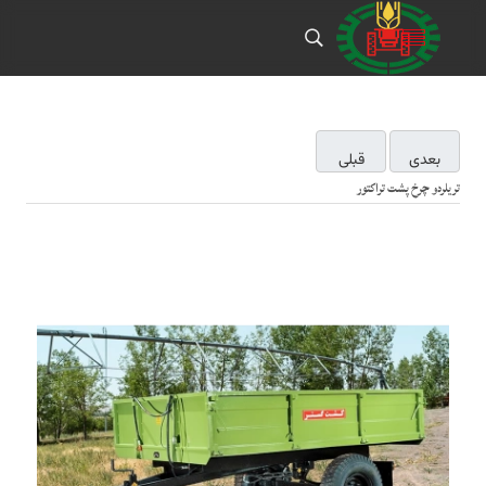
بعدی
قبلی
تریلردو چرخ پشت تراکتور