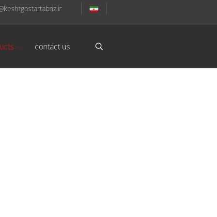
@keshtgostartabriz.ir
ucts
contact us