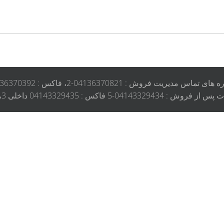
ی تماس مدیریت فروش : 04136370821-2، فاکس : 04136370392
: 04143329435 داخلی 3، موبایل 09145671015