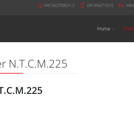
04136370821-2
09145671015
info
Home
Prod
ter N.T.C.M.225
.T.C.M.225